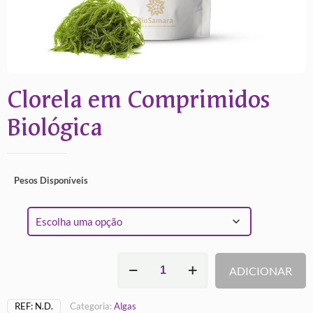
Clorela em Comprimidos
Biológica
Pesos Disponíveis
Quantidade
ADICIONAR
de
Clorela
em
REF:
N.D.
Categoria:
Algas
Comprimidos