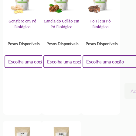
Gengibre em Pó
Canela do Ceilão em
Fo Ti em Pó
Biológico
Pó Biológico
Biológico
Pesos Disponíveis
Pesos Disponíveis
Pesos Disponíveis
Adicionar
Adicionar
Ad